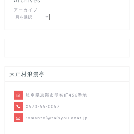
Archives
アーカイブ
大正村浪漫亭
岐阜県恵那市明智町456番地
0573-55-0057
romantei@taisyou.enat.jp