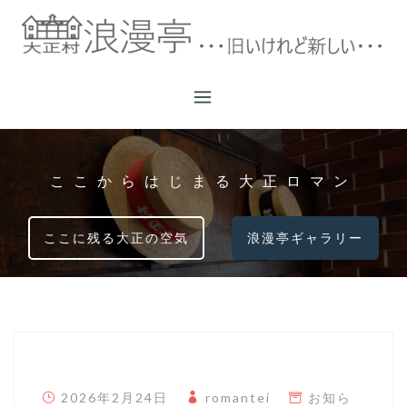
コ
ン
テ
ン
ツ
へ
ス
キ
ここからはじまる大正ロマン
ッ
プ
ここに残る大正の空気
浪漫亭ギャラリー
2026年2月24日
romantei
お知ら