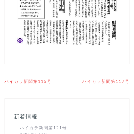
投
ハイカラ新聞第115号
ハイカラ新聞第117号
稿
ナ
ビ
ゲ
ー
シ
新着情報
ョ
ン
ハイカラ新聞第121号