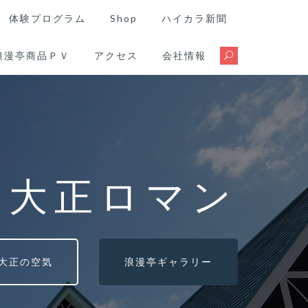
体験プログラム
Shop
ハイカラ新聞
浪漫亭商品ＰＶ
アクセス
会社情報
る大正ロマン
大正の空気
浪漫亭ギャラリー