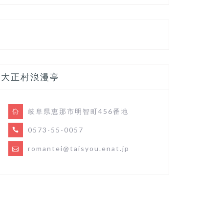
大正村浪漫亭
岐阜県恵那市明智町456番地
0573-55-0057
romantei@taisyou.enat.jp