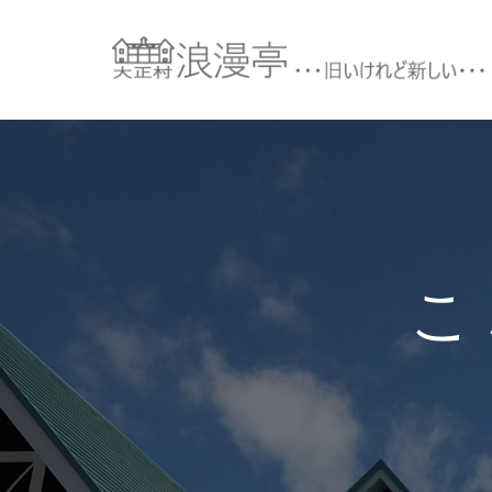
コ
ン
テ
ン
ツ
へ
ス
キ
ッ
プ
こ