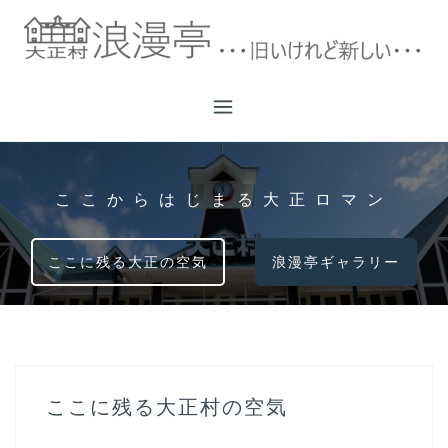
コ
ン
テ
ン
ツ
へ
ス
キ
ここからはじまる大正ロマン
ッ
プ
ここに残る大正の空気
浪漫亭ギャラリー
ここに残る大正村の空気