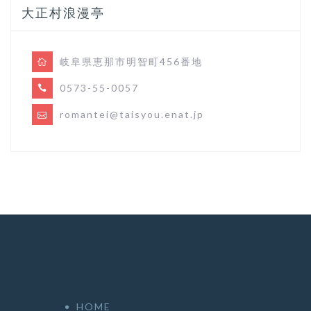
大正村浪漫亭
岐阜県恵那市明智町456番地
0573-55-0057
romantei@taisyou.enat.jp
HOME