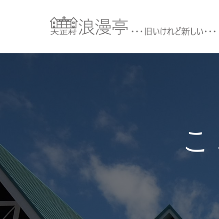
コ
ン
テ
ン
ツ
へ
ス
キ
ッ
プ
こ