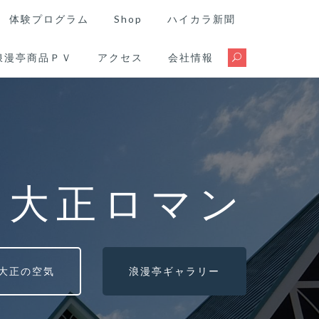
体験プログラム
Shop
ハイカラ新聞
浪漫亭商品ＰＶ
アクセス
会社情報
る大正ロマン
大正の空気
浪漫亭ギャラリー