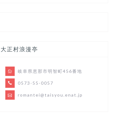
大正村浪漫亭
岐阜県恵那市明智町456番地
0573-55-0057
romantei@taisyou.enat.jp