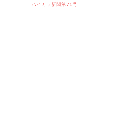
投
ハイカラ新聞第71号
稿
ナ
ビ
ゲ
ー
シ
ョ
ン