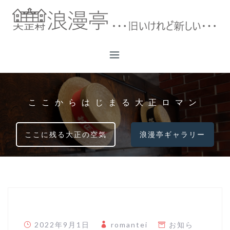
コ
ン
テ
ン
ツ
へ
ス
キ
ここからはじまる大正ロマン
ッ
プ
ここに残る大正の空気
浪漫亭ギャラリー
2022年9月1日
romantei
お知ら