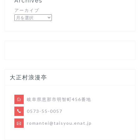
Archives
アーカイブ
大正村浪漫亭
岐阜県恵那市明智町456番地
0573-55-0057
romantei@taisyou.enat.jp