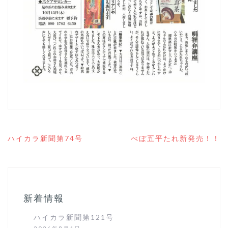
投
ハイカラ新聞第74号
べぼ五平たれ新発売！！
稿
ナ
ビ
ゲ
ー
シ
新着情報
ョ
ン
ハイカラ新聞第121号