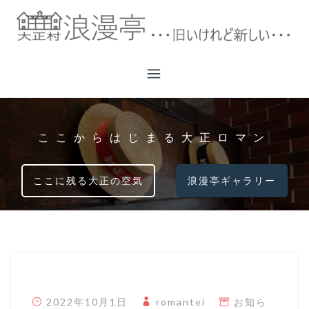
コ
ン
テ
ン
ツ
へ
ス
キ
ここからはじまる大正ロマン
ッ
プ
ここに残る大正の空気
浪漫亭ギャラリー
2022年10月1日
romantei
お知ら