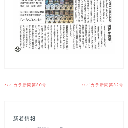
投
ハイカラ新聞第80号
ハイカラ新聞第82号
稿
ナ
ビ
ゲ
ー
シ
新着情報
ョ
ン