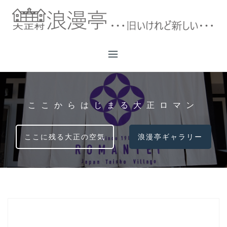
コ
ン
テ
ン
ツ
へ
ス
キ
ッ
ここからはじまる大正ロマン
プ
ここに残る大正の空気
浪漫亭ギャラリー