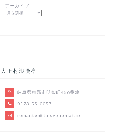
アーカイブ
大正村浪漫亭
岐阜県恵那市明智町456番地
0573-55-0057
romantei@taisyou.enat.jp