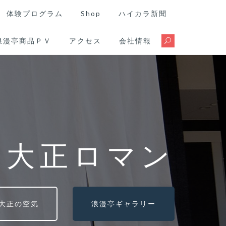
体験プログラム
Shop
ハイカラ新聞
浪漫亭商品ＰＶ
アクセス
会社情報
る大正ロマン
大正の空気
浪漫亭ギャラリー