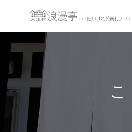
コ
ン
テ
ン
ツ
へ
ス
キ
ッ
プ
こ