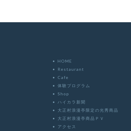
ン
HOME
Restaurant
Cafe
体験プログラム
Shop
ハイカラ新聞
大正村浪漫亭限定の光秀商品
大正村浪漫亭商品ＰＶ
アクセス