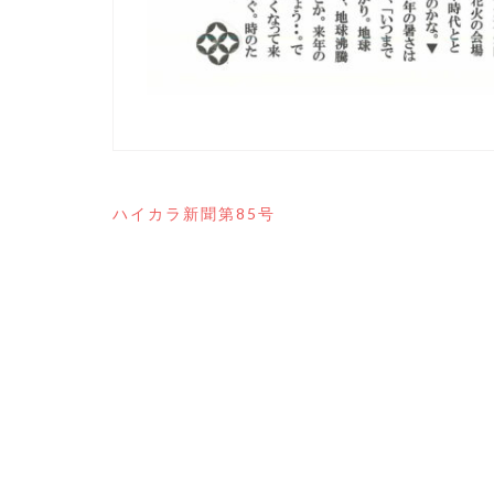
投
ハイカラ新聞第85号
稿
ナ
ビ
ゲ
ー
シ
ョ