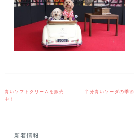
投
青いソフトクリームを販売
半分青いソーダの季節
稿
中！
ナ
ビ
ゲ
ー
シ
ョ
新着情報
ン