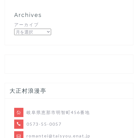
Archives
アーカイブ
大正村浪漫亭
岐阜県恵那市明智町456番地
0573-55-0057
romantei@taisyou.enat.jp