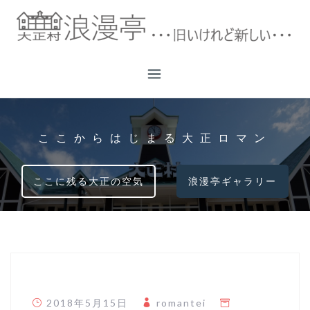
コ
ン
テ
ン
ツ
へ
ス
キ
ここからはじまる大正ロマン
ッ
プ
ここに残る大正の空気
浪漫亭ギャラリー
2018年5月15日
romantei