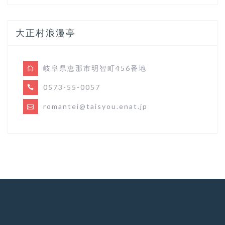
大正村浪漫亭
岐阜県恵那市明智町456番地
0573-55-0057
romantei@taisyou.enat.jp