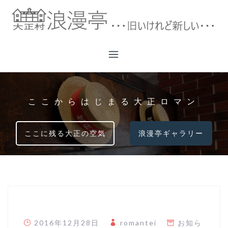
コ
ン
テ
ン
ツ
へ
ス
キ
ここからはじまる大正ロマン
ッ
プ
ここに残る大正の空気
浪漫亭ギャラリー
2016年12月28日
romantei
お知ら