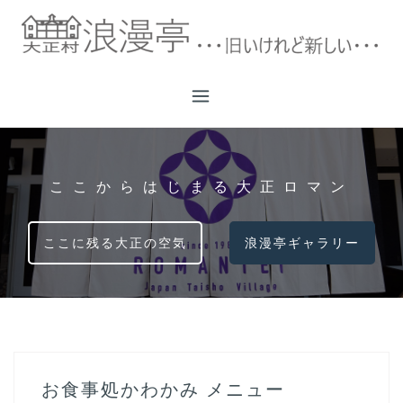
コ
ン
テ
ン
ツ
へ
ス
キ
ッ
ここからはじまる大正ロマン
プ
ここに残る大正の空気
浪漫亭ギャラリー
お食事処かわかみ メニュー