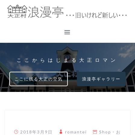
コ
ン
テ
ン
ツ
へ
ス
キ
ここからはじまる大正ロマン
ッ
プ
ここに残る大正の空気
浪漫亭ギャラリー
2018年3月9日
romantei
Shop
・
お