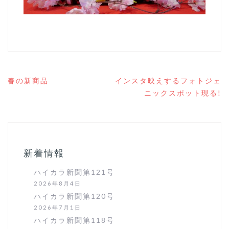
投
春の新商品
インスタ映えするフォトジェ
稿
ニックスポット現る!
ナ
ビ
ゲ
ー
シ
ョ
新着情報
ン
ハイカラ新聞第121号
2026年8月4日
ハイカラ新聞第120号
2026年7月1日
ハイカラ新聞第118号