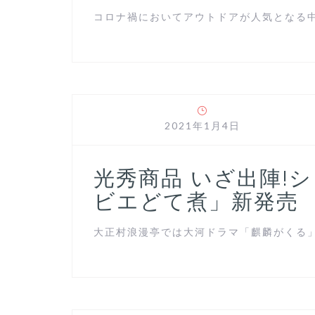
コロナ禍においてアウトドアが人気となる中、
2021年1月4日
光秀商品 いざ出陣!
ビエどて煮」新発売
大正村浪漫亭では大河ドラマ「麒麟がくる」の