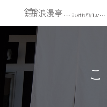
コ
ン
テ
ン
ツ
へ
ス
キ
ッ
プ
こ