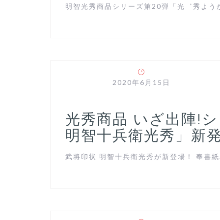
明智光秀商品シリーズ第20弾「光゛秀ようかん
2020年6月15日
光秀商品 いざ出陣!シ
明智十兵衛光秀」新
武将印状 明智十兵衛光秀が新登場！ 奉書紙