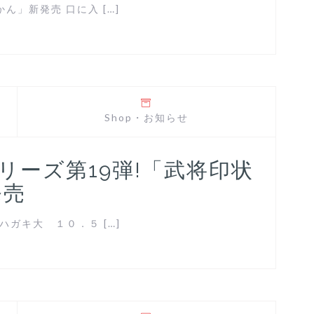
」新発売 口に入 […]
Shop
・
お知らせ
リーズ第19弾!「武将印状
発売
ハガキ大 １０．５ […]