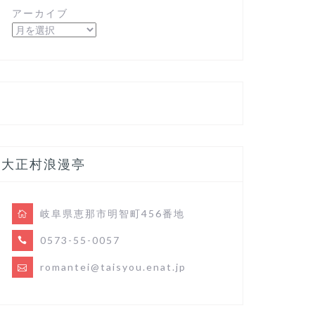
アーカイブ
大正村浪漫亭
岐阜県恵那市明智町456番地
0573-55-0057
romantei@taisyou.enat.jp