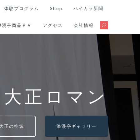
体験プログラム
Shop
ハイカラ新聞
浪漫亭商品ＰＶ
アクセス
会社情報
る大正ロマン
大正の空気
浪漫亭ギャラリー