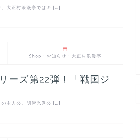
大正村浪漫亭ではキ […]
Shop
・
お知らせ
・
大正村浪漫亭
シリーズ第22弾！「戦国ジ
主人公、明智光秀公 […]