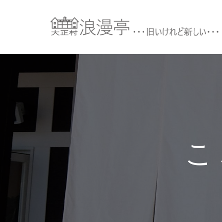
コ
ン
テ
ン
ツ
へ
ス
キ
ッ
プ
こ