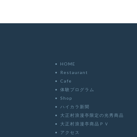
ゲ
ー
シ
ョ
ン
HOME
Restaurant
Cafe
体験プログラム
Shop
ハイカラ新聞
大正村浪漫亭限定の光秀商品
大正村浪漫亭商品ＰＶ
アクセス