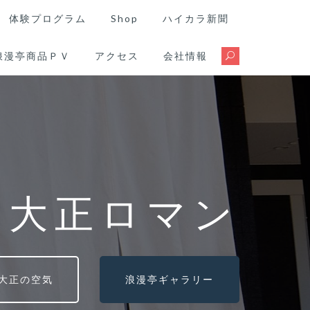
体験プログラム
Shop
ハイカラ新聞
浪漫亭商品ＰＶ
アクセス
会社情報
る大正ロマン
大正の空気
浪漫亭ギャラリー