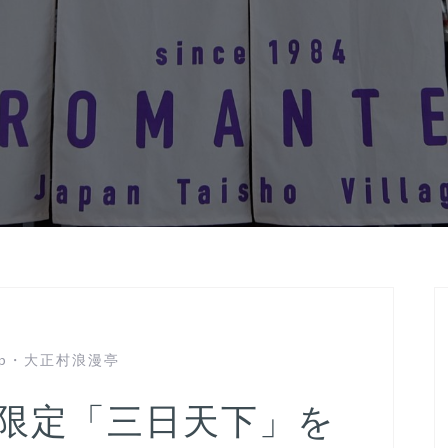
p
・
大正村浪漫亭
限定「三日天下」を