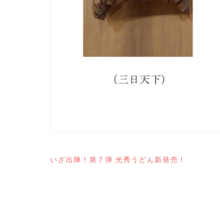
投
いざ出陣！第７弾 光秀うどん新発売！
稿
ナ
ビ