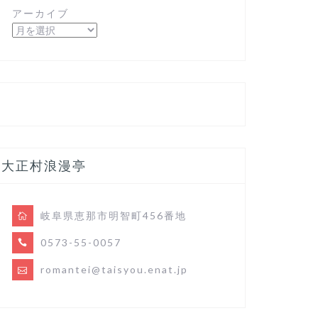
アーカイブ
大正村浪漫亭
岐阜県恵那市明智町456番地
0573-55-0057
romantei@taisyou.enat.jp