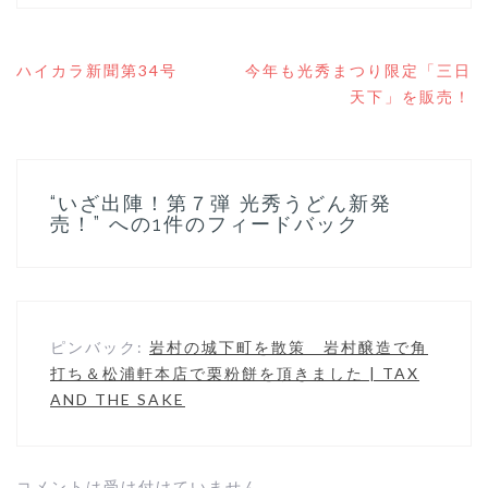
投
ハイカラ新聞第34号
今年も光秀まつり限定「三日
稿
天下」を販売！
ナ
ビ
ゲ
ー
シ
“
いざ出陣！第７弾 光秀うどん新発
ョ
売！
” への1件のフィードバック
ン
ピンバック:
岩村の城下町を散策 岩村醸造で角
打ち＆松浦軒本店で栗粉餅を頂きました | TAX
AND THE SAKE
コメントは受け付けていません。