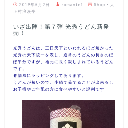
2019年5月2日
romantei
Shop
・
大
正村浪漫亭
いざ出陣！第７弾 光秀うどん新発
売！
光秀うどんは、三日天下といわれるほど短かった
光秀の天下統一を表し、通常のうどんの長さのほ
ぼ半分ですが、地元に長く親しまれているうどん
です。
巻物風にラッピングしてあります。
うどんが短いので、小鍋で茹でることが出来るし
お子様やご年配の方に食べやすいと評判です