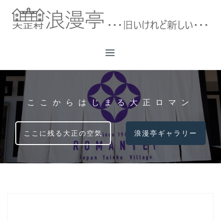
コ
ン
テ
ン
ツ
へ
ス
キ
ッ
ここからはじまる大正ロマン
プ
ここに残る大正の空気
浪漫亭ギャラリー