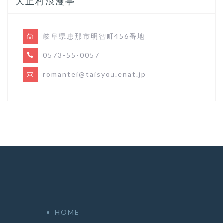
大正村浪漫亭
岐阜県恵那市明智町456番地
0573-55-0057
romantei@taisyou.enat.jp
HOME