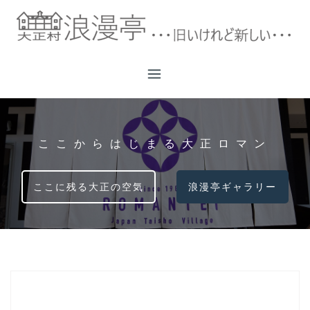
コ
ン
テ
ン
ツ
へ
ス
キ
ッ
ここからはじまる大正ロマン
プ
ここに残る大正の空気
浪漫亭ギャラリー