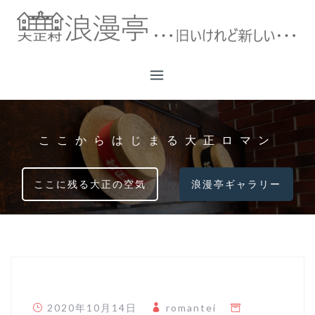
コ
ン
テ
ン
ツ
へ
ス
キ
ここからはじまる大正ロマン
ッ
プ
ここに残る大正の空気
浪漫亭ギャラリー
2020年10月14日
romantei