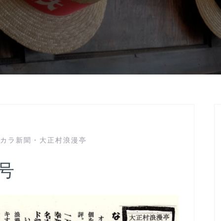
カラ新聞
・
大正村浪漫亭
号