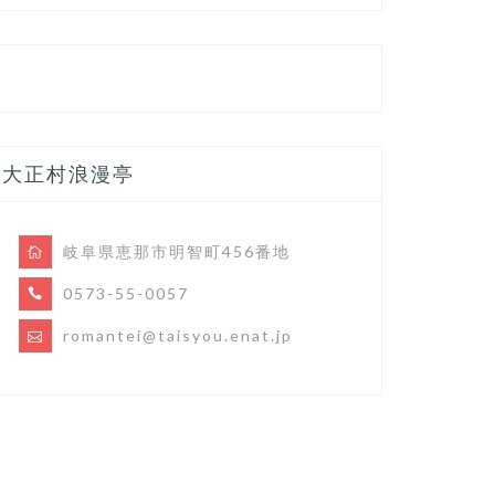
大正村浪漫亭
岐阜県恵那市明智町456番地
0573-55-0057
romantei@taisyou.enat.jp