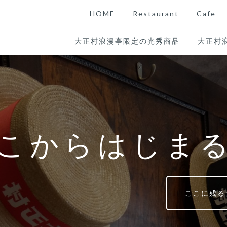
HOME
Restaurant
Cafe
大正村浪漫亭限定の光秀商品
大正村
こからはじま
ここに残る