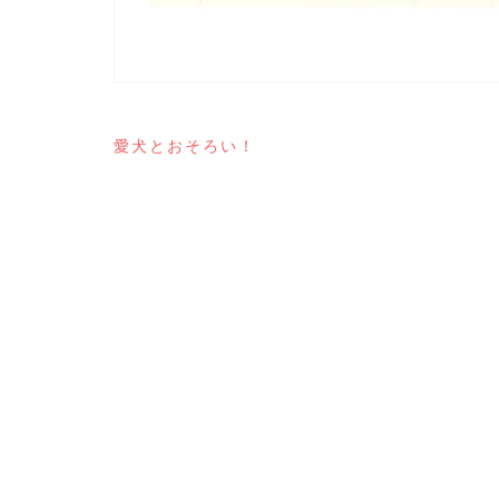
投
愛犬とおそろい！
稿
ナ
ビ
ゲ
ー
シ
ョ
ン