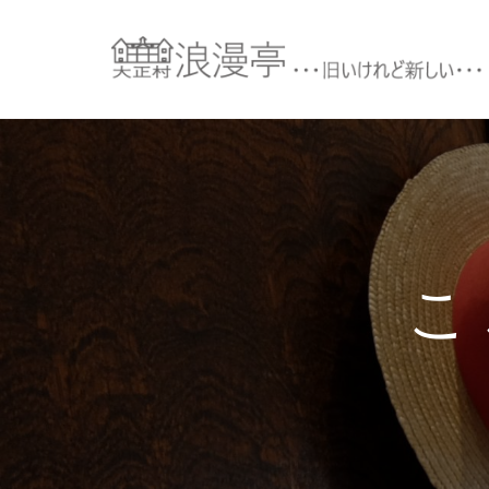
コ
ン
テ
ン
ツ
へ
ス
キ
ッ
プ
こ