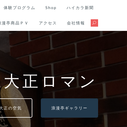
体験プログラム
Shop
ハイカラ新聞
浪漫亭商品ＰＶ
アクセス
会社情報
る大正ロマン
大正の空気
浪漫亭ギャラリー