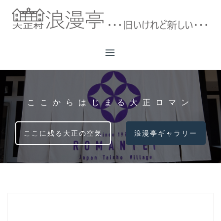
コ
ン
テ
ン
ツ
へ
ス
キ
ッ
ここからはじまる大正ロマン
プ
ここに残る大正の空気
浪漫亭ギャラリー