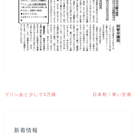
投
プリンあと少しで3万個
日本初！青い甘酒
稿
ナ
ビ
ゲ
ー
シ
新着情報
ョ