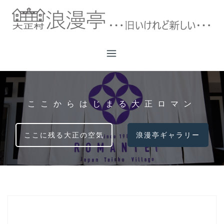
コ
ン
テ
ン
ツ
へ
ス
キ
ッ
ここからはじまる大正ロマン
プ
ここに残る大正の空気
浪漫亭ギャラリー