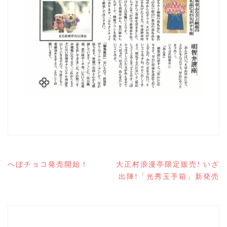
投
へぼチョコ発売開始！
大正村浪漫亭限定販売! いざ
稿
出陣!「光秀玉手箱」新発売
ナ
ビ
ゲ
ー
シ