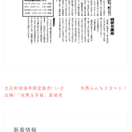
投
大正村浪漫亭限定販売! いざ
光秀らんちスタート！
稿
出陣!「光秀玉手箱」新発売
ナ
ビ
ゲ
ー
シ
ョ
新着情報
ン