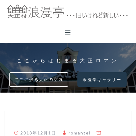
コ
ン
テ
ン
ツ
へ
ス
キ
ここからはじまる大正ロマン
ッ
プ
ここに残る大正の空気
浪漫亭ギャラリー
2018年12月1日
romantei