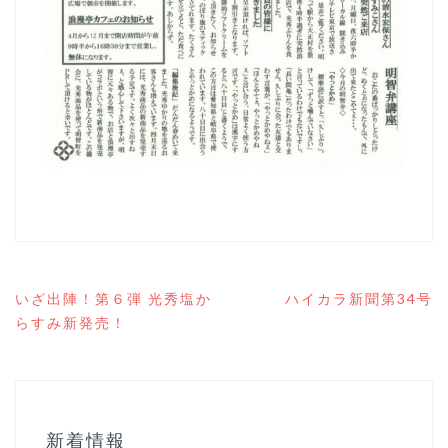
投
いざ出陣！第６弾 光秀塩か
ハイカラ新聞第34号
稿
らすみ新発売！
ナ
ビ
ゲ
ー
シ
ョ
新着情報
ン