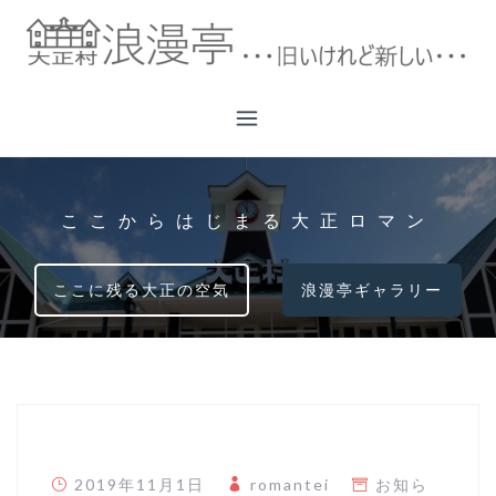
コ
ン
テ
ン
ツ
へ
ス
キ
ここからはじまる大正ロマン
ッ
プ
ここに残る大正の空気
浪漫亭ギャラリー
2019年11月1日
romantei
お知ら