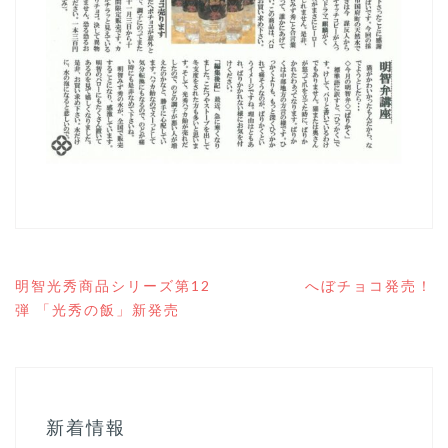
投
明智光秀商品シリーズ第12
へぼチョコ発売！
稿
弾 「光秀の飯」新発売
ナ
ビ
ゲ
ー
シ
ョ
新着情報
ン