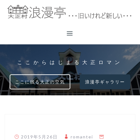
コ
ン
テ
ン
ツ
へ
ス
キ
ここからはじまる大正ロマン
ッ
プ
ここに残る大正の空気
浪漫亭ギャラリー
2019年5月26日
romantei