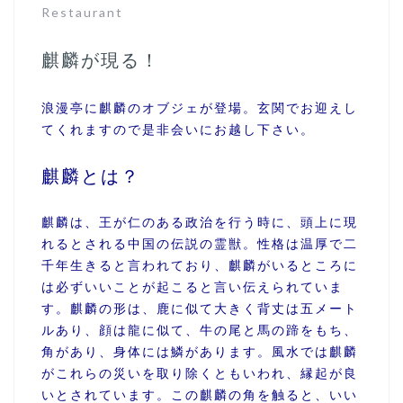
Restaurant
麒麟が現る！
浪漫亭に麒麟のオブジェが登場。玄関でお迎えし
てくれますので是非会いにお越し下さい。
麒麟とは？
麒麟は、王が仁のある政治を行う時に、頭上に現
れるとされる中国の伝説の霊獣。性格は温厚で二
千年生きると言われており、麒麟がいるところに
は必ずいいことが起こると言い伝えられていま
す。麒麟の形は、鹿に似て大きく背丈は五メート
ルあり、顔は龍に似て、牛の尾と馬の蹄をもち、
角があり、身体には鱗があります。風水では麒麟
がこれらの災いを取り除くともいわれ、縁起が良
いとされています。この麒麟の角を触ると、いい