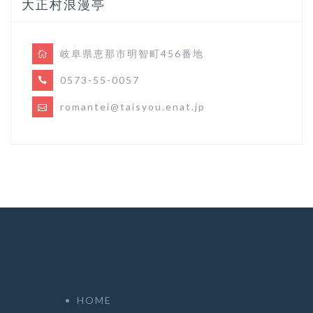
大正村浪漫亭
岐阜県恵那市明智町456番地
0573-55-0057
romantei@taisyou.enat.jp
HOME