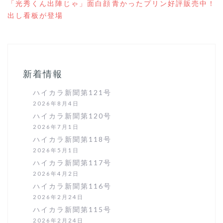
投
「光秀くん出陣じゃ」面白顔
青かったプリン好評販売中！
稿
出し看板が登場
ナ
ビ
ゲ
ー
シ
ョ
新着情報
ン
ハイカラ新聞第121号
2026年8月4日
ハイカラ新聞第120号
2026年7月1日
ハイカラ新聞第118号
2026年5月1日
ハイカラ新聞第117号
2026年4月2日
ハイカラ新聞第116号
2026年2月24日
ハイカラ新聞第115号
2026年2月24日