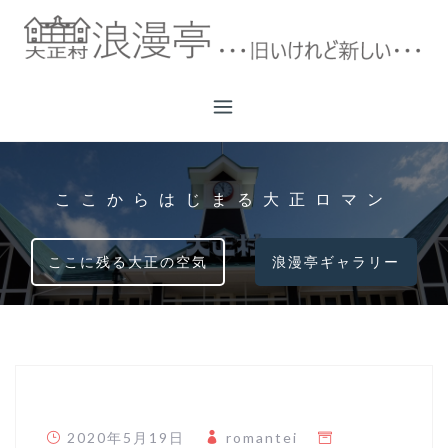
コ
ン
テ
ン
ツ
へ
ス
キ
ここからはじまる大正ロマン
ッ
プ
ここに残る大正の空気
浪漫亭ギャラリー
2020年5月19日
romantei