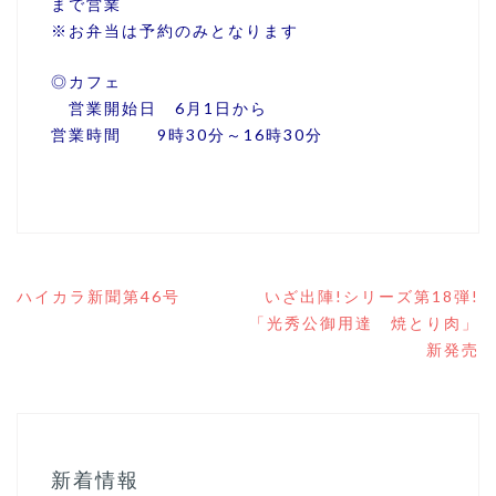
まで営業
※お弁当は予約のみとなります
◎カフェ
営業開始日 6月1日から
営業時間 9時30分～16時30分
投
ハイカラ新聞第46号
いざ出陣!シリーズ第18弾!
稿
「光秀公御用達 焼とり肉」
ナ
新発売
ビ
ゲ
ー
シ
ョ
ン
新着情報