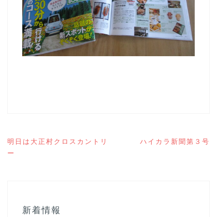
投
明日は大正村クロスカントリ
ハイカラ新聞第３号
稿
ー
ナ
ビ
ゲ
ー
シ
ョ
新着情報
ン