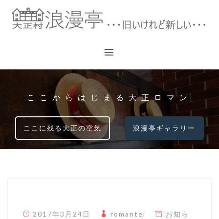
コ
ン
テ
ン
ツ
へ
ス
キ
ここからはじまる大正ロマン
ッ
プ
ここに残る大正の空気
浪漫亭ギャラリー
2017年3月24日
romantei
お知ら