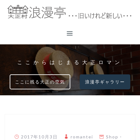
コ
ン
テ
ン
ツ
へ
ス
キ
ここからはじまる大正ロマン
ッ
プ
ここに残る大正の空気
浪漫亭ギャラリー
2017年10月3日
romantei
Shop
・