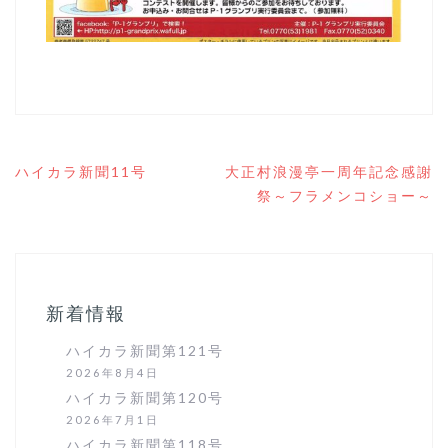
投
ハイカラ新聞11号
大正村浪漫亭一周年記念感謝
稿
祭～フラメンコショー～
ナ
ビ
ゲ
ー
シ
ョ
新着情報
ン
ハイカラ新聞第121号
2026年8月4日
ハイカラ新聞第120号
2026年7月1日
ハイカラ新聞第118号