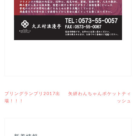
投
プリングランプリ2017出
矢絣わんちゃんポケットティ
稿
場！！！
ッシュ
ナ
ビ
ゲ
ー
シ
ョ