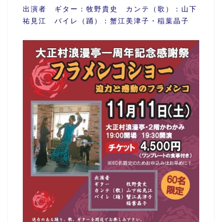
出演者 ギター：牧野貴史 カンテ（歌）：山下
祐見江 バイレ（踊）：蟹江美津子・稲葉晶子