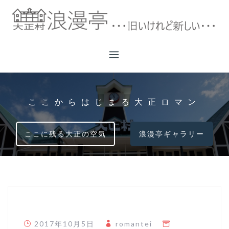
コ
ン
テ
ン
ツ
へ
ス
キ
ここからはじまる大正ロマン
ッ
プ
ここに残る大正の空気
浪漫亭ギャラリー
2017年10月5日
romantei