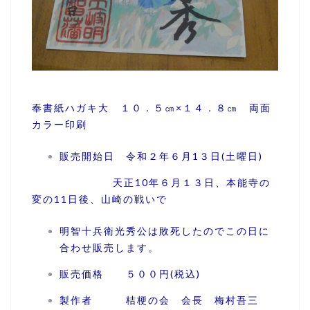
奉書紙ハガキ大 １０．５㎝×１４．８㎝ 両面
カラー印刷
販売開始日 令和２年６月1３日(土曜日)
天正10年６月１３日、本能寺の
変の11日後、山崎の戦いで
明智十兵衛光秀公は敗死したのでこの日に
合わせ販売します。
販売価格 ５００円(税込)
製作者 桔梗の会 会長 梅村吾三