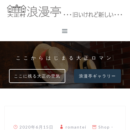
コ
ン
テ
ン
ツ
へ
ス
キ
ここからはじまる大正ロマン
ッ
プ
ここに残る大正の空気
浪漫亭ギャラリー
2020年6月15日
romantei
Shop
・