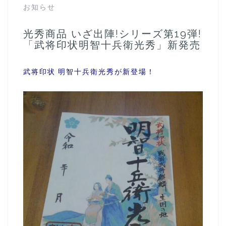
お知らせ
光秀商品 いざ出陣!シリーズ第19弾!
「武将印状明智十兵衛光秀」新発売
武将印状 明智十兵衛光秀が新登場！