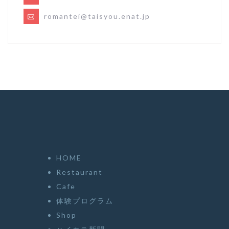
romantei@taisyou.enat.jp
HOME
Restaurant
Cafe
体験プログラム
Shop