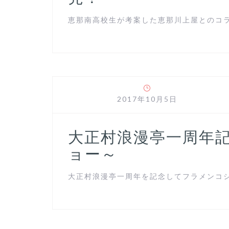
恵那南高校生が考案した恵那川上屋とのコラボ
2017年10月5日
大正村浪漫亭一周年
ョー～
大正村浪漫亭一周年を記念してフラメンコショ