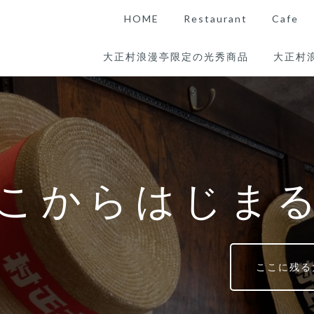
HOME
Restaurant
Cafe
大正村浪漫亭限定の光秀商品
大正村
こからはじま
ここに残る