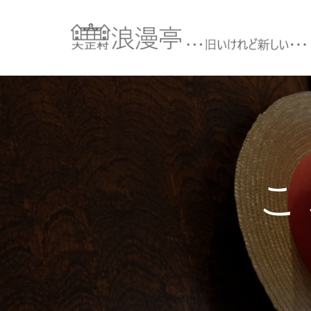
コ
ン
テ
ン
ツ
へ
ス
キ
ッ
プ
こ