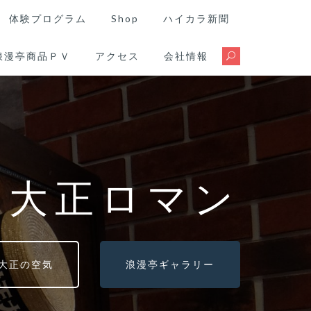
体験プログラム
Shop
ハイカラ新聞
浪漫亭商品ＰＶ
アクセス
会社情報
る大正ロマン
大正の空気
浪漫亭ギャラリー