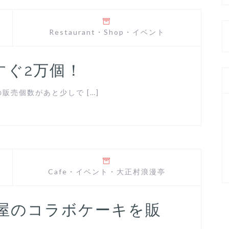
Restaurant
・
Shop
・
イベント
すぐ2万個！
売個数があと少しで […]
Cafe
・
イベント
・
大正村浪漫亭
上屋のコラボケーキを販