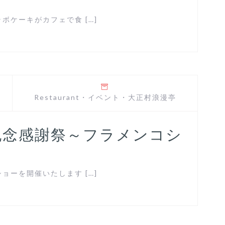
ケーキがカフェで食 […]
Restaurant
・
イベント
・
大正村浪漫亭
記念感謝祭～フラメンコシ
ーを開催いたします […]