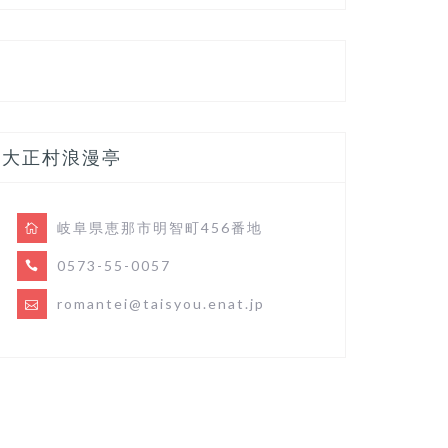
大正村浪漫亭
岐阜県恵那市明智町456番地
0573-55-0057
romantei@taisyou.enat.jp