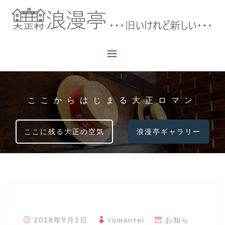
コ
ン
テ
ン
ツ
へ
ス
キ
ここからはじまる大正ロマン
ッ
プ
ここに残る大正の空気
浪漫亭ギャラリー
2018年9月1日
romantei
お知ら