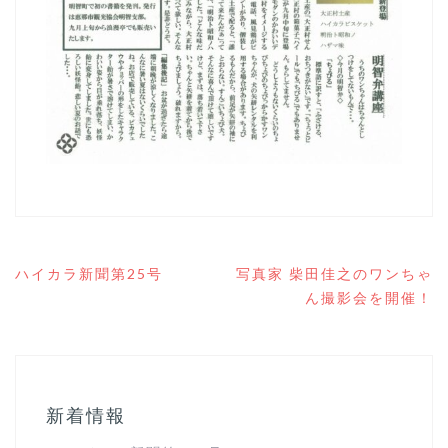
投
ハイカラ新聞第25号
写真家 柴田佳之のワンちゃ
稿
ん撮影会を開催！
ナ
ビ
ゲ
ー
シ
ョ
新着情報
ン