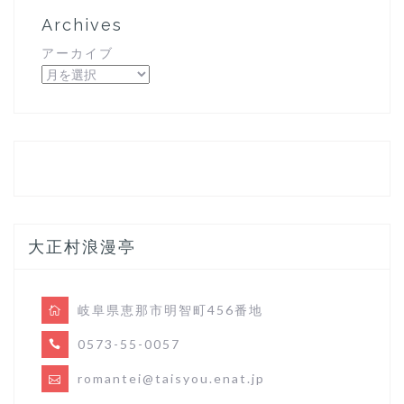
Archives
アーカイブ
大正村浪漫亭
岐阜県恵那市明智町456番地
0573-55-0057
romantei@taisyou.enat.jp