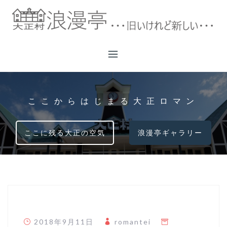
コ
ン
テ
ン
ツ
へ
ス
キ
ここからはじまる大正ロマン
ッ
プ
ここに残る大正の空気
浪漫亭ギャラリー
2018年9月11日
romantei