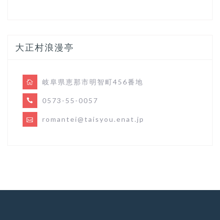
大正村浪漫亭
岐阜県恵那市明智町456番地
0573-55-0057
romantei@taisyou.enat.jp