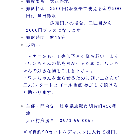
撮影場所 大正路地
撮影料金 3500円(浪漫亭で使える金券500
円付)当日徴収
多頭飼いの場合、二匹目から
2000円プラスになります
撮影時間 約15分
お願い
・マナーをもって参加下さる様お願いします
・ワンちゃんの気を向かせるために、ワンち
ゃんの好きな物をご用意下さい。
・ワンちゃんを走らせるために飼い主さんが
二人(スタートとゴール地点)参加して頂ける
と助かります。
主催・問合先 岐阜県恵那市明智町456番
地
大正村浪漫亭 0573-55-0057
※写真約50カットをディスクに入れて後日、