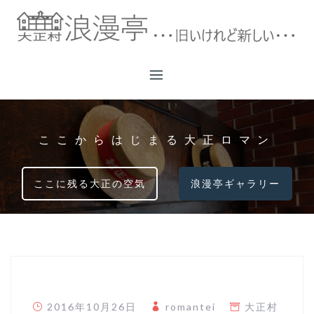
コ
ン
テ
ン
ツ
へ
ス
キ
ここからはじまる大正ロマン
ッ
プ
ここに残る大正の空気
浪漫亭ギャラリー
2016年10月26日
romantei
大正村