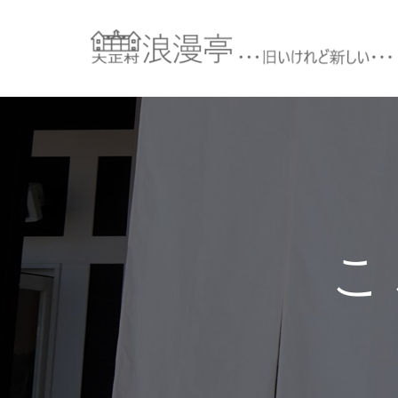
コ
ン
テ
ン
ツ
へ
ス
キ
ッ
プ
こ