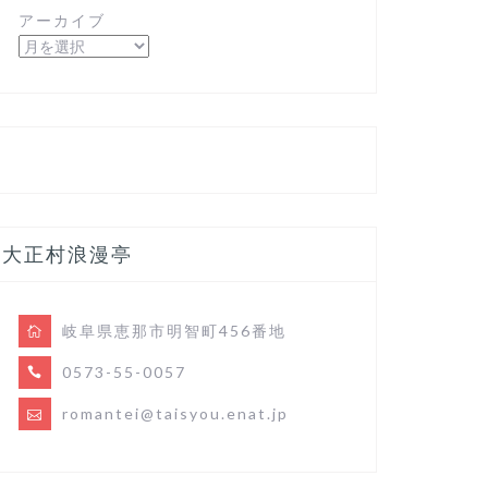
アーカイブ
大正村浪漫亭
岐阜県恵那市明智町456番地
0573-55-0057
romantei@taisyou.enat.jp