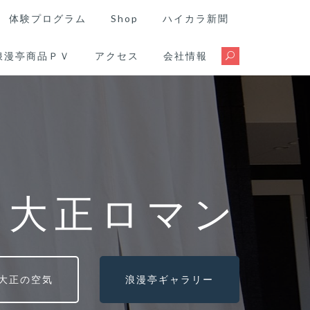
体験プログラム
Shop
ハイカラ新聞
浪漫亭商品ＰＶ
アクセス
会社情報
る大正ロマン
大正の空気
浪漫亭ギャラリー