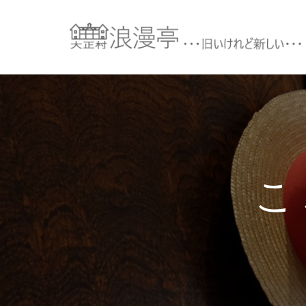
コ
ン
テ
ン
ツ
へ
ス
キ
ッ
プ
こ