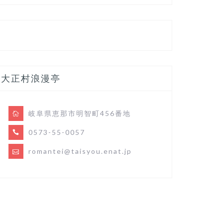
大正村浪漫亭
岐阜県恵那市明智町456番地
0573-55-0057
romantei@taisyou.enat.jp