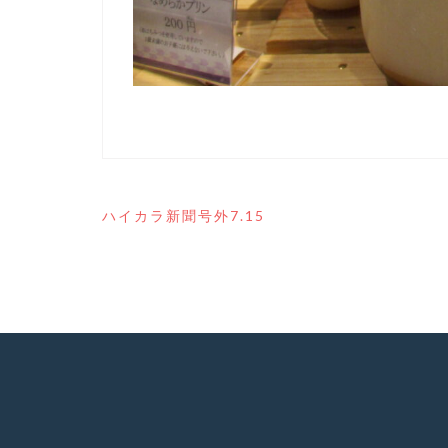
投
ハイカラ新聞号外7.15
稿
ナ
ビ
ゲ
ー
シ