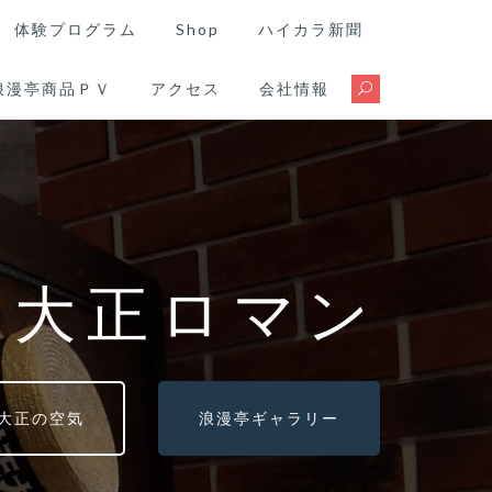
体験プログラム
Shop
ハイカラ新聞
浪漫亭商品ＰＶ
アクセス
会社情報
る大正ロマン
大正の空気
浪漫亭ギャラリー