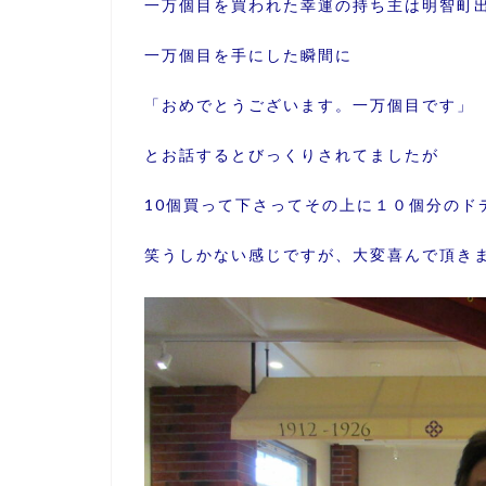
一万個目を買われた幸運の持ち主は
明智町
一万個目を手にした瞬間に
「おめでとうございます。一万個目です」
とお話するとびっくりされてましたが
10個買って下さってその上に１０個分のド
笑うしかない感じですが、大変喜んで頂き