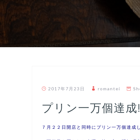
2017年7月23日
romantei
Sh
プリン一万個達成!!
７月２２日開店と同時にプリン一万個達成