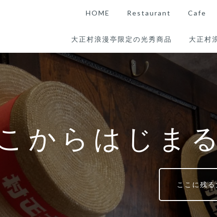
HOME
Restaurant
Cafe
大正村浪漫亭限定の光秀商品
大正村
こからはじま
ここに残る