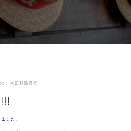
op
・
大正村浪漫亭
!!
しました。